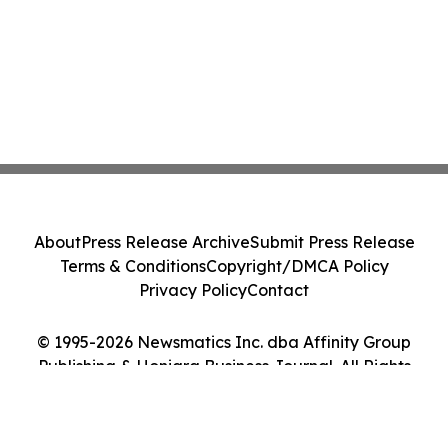
About
Press Release Archive
Submit Press Release
Terms & Conditions
Copyright/DMCA Policy
Privacy Policy
Contact
© 1995-2026 Newsmatics Inc. dba Affinity Group
Publishing & Honiara Business Journal. All Rights
Reserved.
Cookie Settings / Your Privacy Choices