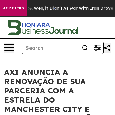
ound 40%. Well, it Didn’t
As war With Iran Drove oil
AGP PICKS
AXI ANUNCIA A
RENOVAÇÃO DE SUA
PARCERIA COM A
ESTRELA DO
MANCHESTER CITY E